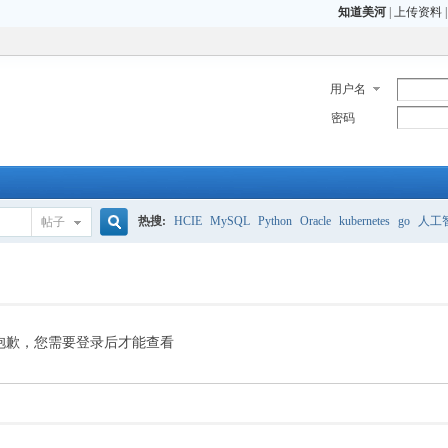
知道美河
|
上传资料
用户名
密码
热搜:
HCIE
MySQL
Python
Oracle
kubernetes
go
人工
帖子
搜
CCIE
H3C
CCNP
HCIE
OCP OCM
索
抱歉，您需要登录后才能查看