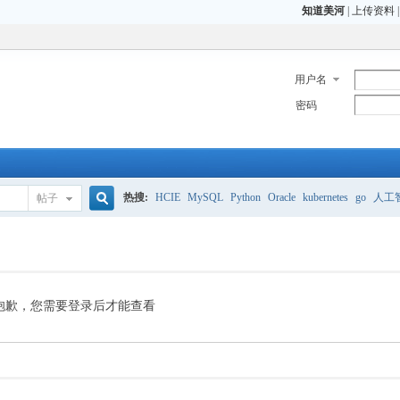
知道美河
|
上传资料
用户名
密码
热搜:
HCIE
MySQL
Python
Oracle
kubernetes
go
人工
帖子
搜
CCIE
H3C
CCNP
HCIE
OCP OCM
索
抱歉，您需要登录后才能查看