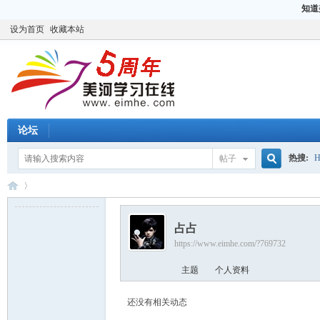
知道
设为首页
收藏本站
论坛
热搜:
H
帖子
搜
CCIE
H
占占
索
https://www.eimhe.com/?769732
美
›
主题
个人资料
还没有相关动态