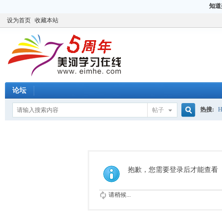
知道
设为首页
收藏本站
论坛
热搜:
H
帖子
搜
CCIE
H
索
抱歉，您需要登录后才能查看
请稍候...