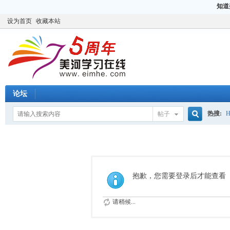
知道
设为首页
收藏本站
论坛
热搜:
H
帖子
搜
CCIE
H
索
抱歉，您需要登录后才能查看
请稍候...