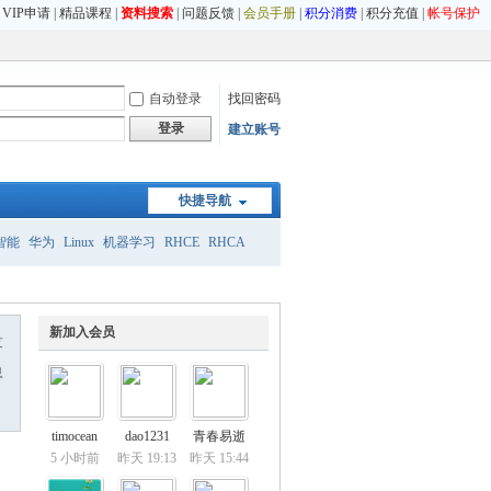
|
VIP申请
|
精品课程
|
资料搜索
|
问题反馈
|
会员手册
|
积分消费
|
积分充值
|
帐号保护
自动登录
找回密码
登录
建立账号
快捷导航
智能
华为
Linux
机器学习
RHCE
RHCA
新加入会员
友
息
timocean
dao1231
青春易逝
5 小时前
昨天 19:13
昨天 15:44