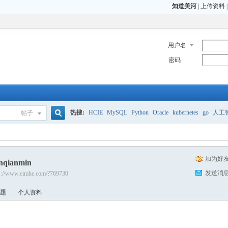
知道美河
|
上传资料
用户名
密码
热搜:
HCIE
MySQL
Python
Oracle
kubernetes
go
人工
帖子
搜
CCIE
H3C
CCNP
HCIE
OCP OCM
加为好
nqianmin
索
发送消
s://www.eimhe.com/?769730
题
个人资料