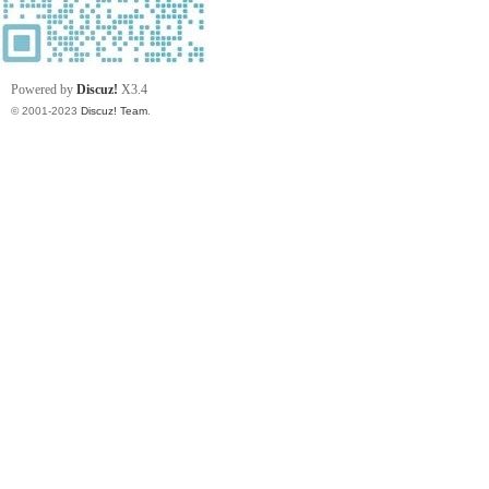
习
Powered by
Discuz!
X3.4
© 2001-2023
Discuz! Team
.
在