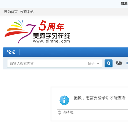
知道
设为首页
收藏本站
论坛
热搜:
H
帖子
搜
CCIE
H
索
抱歉，您需要登录后才能查看
请稍候...