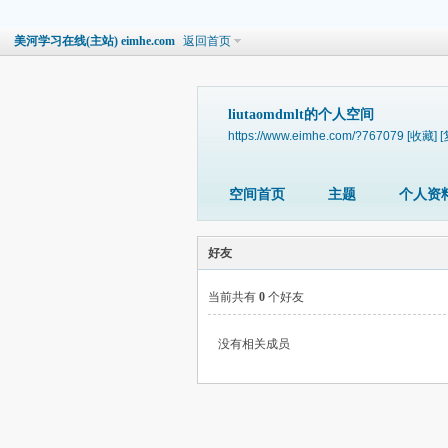
美河学习在线(主站) eimhe.com
返回首页
liutaomdmlt的个人空间
https://www.eimhe.com/?767079
[收藏]
[
空间首页
主题
个人资
好友
当前共有
0
个好友
没有相关成员