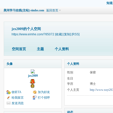
知道
美河学习在线(主站) eimhe.com
返回首页
jzx2009的个人空间
https://www.eimhe.com/?85072
[收藏]
[复制]
[RSS]
空间首页
主题
个人资料
头像
个人资料
性别
保密
jzx2009
生日
学历
博士
个人主页
http://www.xuyi263
收听TA
加为好友
给我留言
打个招呼
发送消息
动态