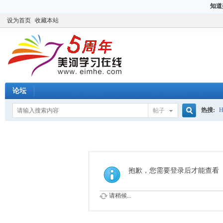
知道
设为首页
收藏本站
论坛
热搜:
H
帖子
搜
CCIE
H
索
抱歉，您需要登录后才能查看
请稍候...