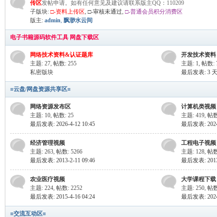
传区
发帖申请。如有任何意见及建议请联系版主QQ：110209
mh
子版块:
□-资料上传区
,
□-审核未通过
,
□-普通会员积分消费区
版主:
admin
,
飘渺水云间
电子书籍源码软件工具 网盘下载区
网络技术资料&认证题库
开发技术资料
主题: 27
,
帖数: 255
主题: 1
,
帖数: 
私密版块
最后发表:
3 
≡云盘/网盘资源共享区≡
e.c
网络资源发布区
计算机类视频
主题: 10
,
帖数: 25
主题: 419
,
帖数
最后发表: 2026-4-12 10:45
最后发表: 2024-
经济管理视频
工程电子视频
主题: 263
,
帖数: 5266
主题: 128
,
帖数
最后发表: 2013-2-11 09:46
最后发表: 2013-
农业医疗视频
大学课程下载
主题: 224
,
帖数: 2252
主题: 250
,
帖数
最后发表: 2015-4-16 04:24
最后发表: 2024-
om
≡交流互动区≡