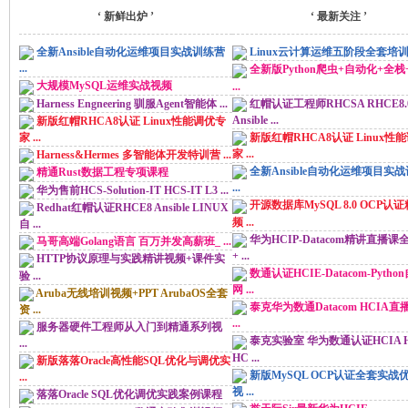
索
美
»
‘ 新鲜出炉 ’
‘ 最新关注 ’
全新Ansible自动化运维项目实战训练营
Linux云计算运维五阶段全套培训视频
...
全新版Python爬虫+自动化+全
大规模MySQL运维实战视频
...
Harness Engneering 驯服Agent智能体 ...
红帽认证工程师RHCSA RHCE8.
Ansible ...
新版红帽RHCA8认证 Linux性能调优专
新版红帽RHCA8认证 Linux性
家 ...
家 ...
Harness&Hermes 多智能体开发特训营 ...
全新Ansible自动化运维项目实
精通Rust数据工程专项课程
...
华为售前HCS-Solution-IT HCS-IT L3 ...
河
开源数据库MySQL 8.0 OCP认
Redhat红帽认证RHCE8 Ansible LINUX
频 ...
自 ...
华为HCIP-Datacom精讲直播
马哥高端Golang语言 百万并发高薪班_ ...
+ ...
HTTP协议原理与实践精讲视频+课件实
数通认证HCIE-Datacom-Pytho
验 ...
网 ...
Aruba无线培训视频+PPT ArubaOS全套
泰克华为数通Datacom HCIA
资 ...
...
服务器硬件工程师从入门到精通系列视
泰克实验室 华为数通认证HCIA H
...
HC ...
新版落落Oracle高性能SQL优化与调优实
新版MySQL OCP认证全套实战
学
...
视 ...
落落Oracle SQL优化调优实践案例课程