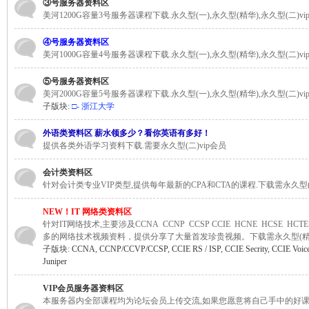
③号服务器资料区
美河1200G容量3号服务器课程下载.永久型(一),永久型(精华),永久型(二)vi
④号服务器资料区
站)
美河1000G容量4号服务器课程下载.永久型(一),永久型(精华),永久型(二)vi
⑤号服务器资料区
美河2000G容量5号服务器课程下载.永久型(一),永久型(精华),永久型(二)vi
子版块:
□- 浙江大学
外语类资料区 薪水领多少？看你英语有多好！
提供各类外语学习资料下载.需要永久型(二)vip会员
会计类资料区
ei
针对会计类专业VIP类型,提供每年最新的CPA和CTA的课程.下载需永久型(一
NEW！IT 网络类资料区
针对IT网络技术,主要涉及CCNA CCNP CCSP CCIE HCNE HCSE H
多的网络技术视频资料，提供分享了大量首发珍贵视频。下载需永久型(精华),
子版块:
CCNA
,
CCNP/CCVP/CCSP
,
CCIE RS / ISP
,
CCIE Secrity
,
CCIE Voi
Juniper
VIP会员服务器资料区
本服务器内全部课程均为论坛会员上传交流,如果您愿意将自己手中的好课