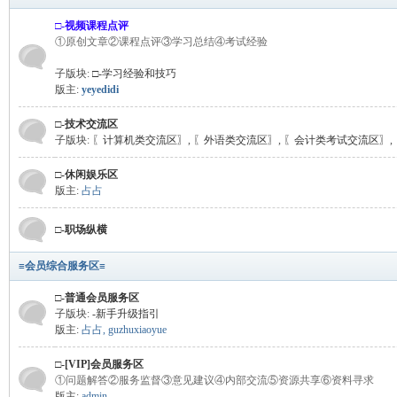
□-视频课程点评
①原创文章②课程点评③学习总结④考试经验
子版块:
□-学习经验和技巧
版主:
yeyedidi
□-技术交流区
子版块:
〖计算机类交流区〗
,
〖外语类交流区〗
,
〖会计类考试交流区〗
,
□-休闲娱乐区
版主:
占占
□-职场纵横
≡会员综合服务区≡
□-普通会员服务区
子版块:
-新手升级指引
版主:
占占
,
guzhuxiaoyue
□-[VIP]会员服务区
①问题解答②服务监督③意见建议④内部交流⑤资源共享⑥资料寻求
版主:
admin