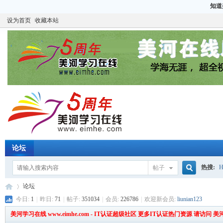
知道
设为首页
收藏本站
论坛
热搜:
H
帖子
搜
论坛
CCIE
H
今日:
1
|
昨日:
71
|
帖子:
351034
|
会员:
226786
|
欢迎新会员:
liunian123
美河学习在线 www.eimhe.com - IT认证超级社区 更多IT认证热门资源 请访问