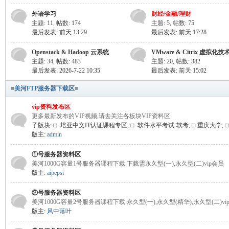
外语学习
财经/金融/理财
主题: 11
,
帖数: 174
主题: 5
,
帖数: 75
最后发表:
前天 13:29
最后发表:
前天 17:28
Openstack & Hadoop 云系统
VMware & Citrix 虚拟化技
线
主题: 34
,
帖数: 483
主题: 20
,
帖数: 382
最后发表: 2026-7-22 10:35
最后发表:
前天 15:02
≡美河FTP服务器下载区≡
vip资料发布区
更多最新发布的VIP视频,请去关注各板块VIP资料区
子版块:
□- 培亚中文IT认证课程专区
,
□- 软件水平考试-软考
,
□-重庆大学
,
版主:
admin
①号服务器资料区
(主
美河1000G容量1号服务器课程下载.下载需永久型(一),永久型(二)vip会员
版主:
aipepsi
②号服务器资料区
美河1000G容量2号服务器课程下载.永久型(一),永久型(精华),永久型(二)vi
版主:
风中落叶