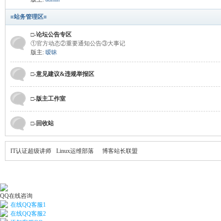
≡站务管理区≡
□-论坛公告专区
①官方动态②重要通知公告③大事记
版主:
暧昧
□-意见建议&违规举报区
□-版主工作室
□-回收站
IT认证超级讲师
Linux运维部落
博客站长联盟
QQ在线咨询
在线QQ客服1
在线QQ客服2