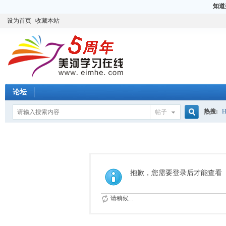
知道
设为首页
收藏本站
论坛
热搜:
H
帖子
搜
CCIE
H
索
抱歉，您需要登录后才能查看
请稍候...