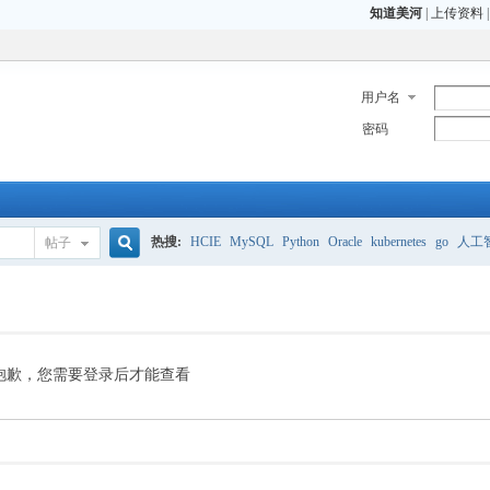
知道美河
|
上传资料
用户名
密码
热搜:
HCIE
MySQL
Python
Oracle
kubernetes
go
人工
帖子
搜
CCIE
H3C
CCNP
HCIE
OCP OCM
索
抱歉，您需要登录后才能查看