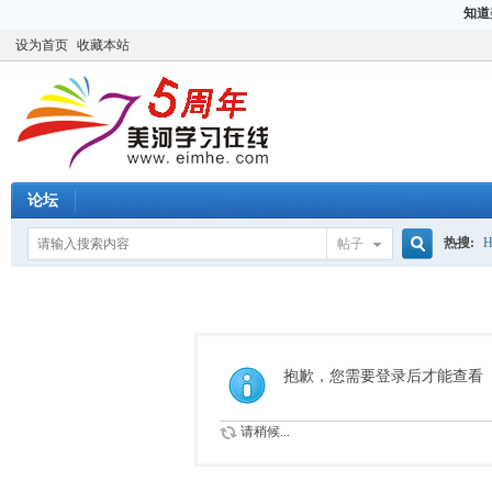
知道
设为首页
收藏本站
论坛
热搜:
H
帖子
搜
CCIE
H
索
抱歉，您需要登录后才能查看
请稍候...