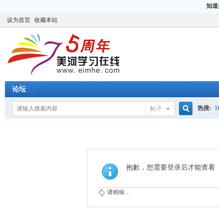
知道
设为首页
收藏本站
论坛
热搜:
H
帖子
搜
CCIE
H
索
抱歉，您需要登录后才能查看
请稍候...