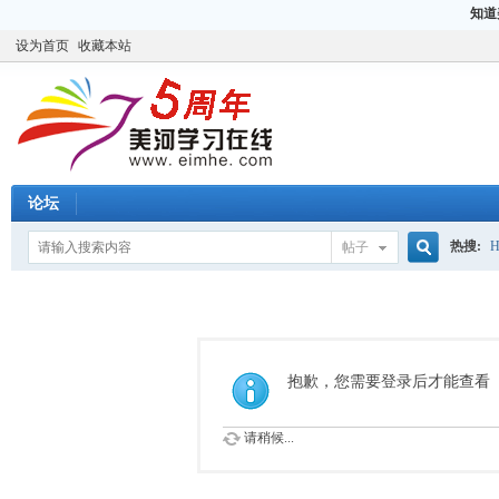
知道
设为首页
收藏本站
论坛
热搜:
H
帖子
搜
CCIE
H
索
抱歉，您需要登录后才能查看
请稍候...