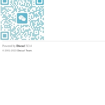
习
Powered by
Discuz!
X3.4
© 2001-2023
Discuz! Team
.
在