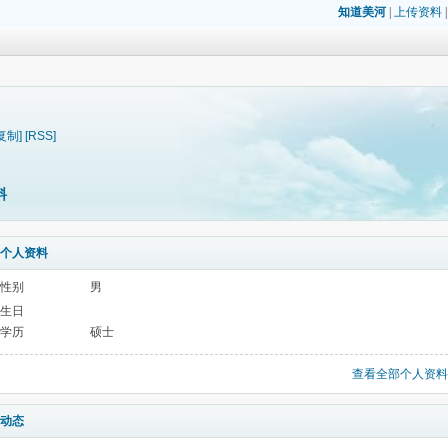
知道美河
|
上传资料
复制]
[RSS]
料
个人资料
性别
男
生日
学历
硕士
查看全部个人资料
动态