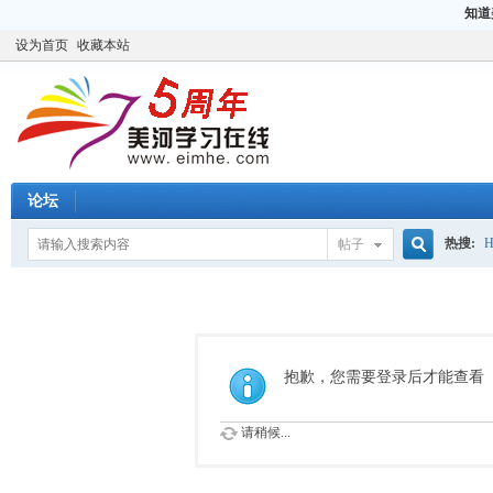
知道
设为首页
收藏本站
论坛
热搜:
H
帖子
搜
CCIE
H
索
抱歉，您需要登录后才能查看
请稍候...