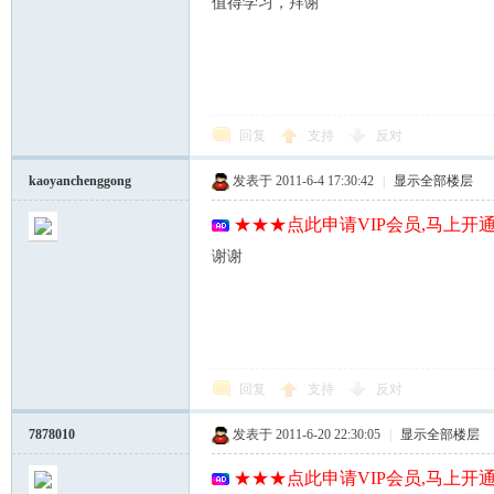
值得学习，拜谢
站)
回复
支持
反对
kaoyanchenggong
发表于 2011-6-4 17:30:42
|
显示全部楼层
★★★点此申请VIP会员,马上开通
谢谢
ei
回复
支持
反对
7878010
发表于 2011-6-20 22:30:05
|
显示全部楼层
★★★点此申请VIP会员,马上开通