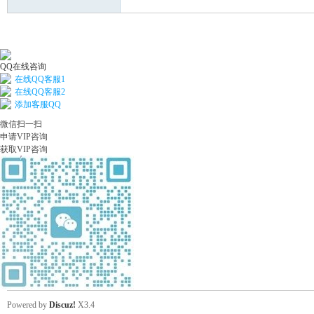
QQ在线咨询
在线QQ客服1
在线QQ客服2
添加客服QQ
微信扫一扫
申请VIP咨询
获取VIP咨询
Powered by
Discuz!
X3.4