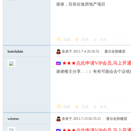
谢谢，目前在做房地产项目
mh
回复
支持
反对
haierlalala
发表于 2011-7-4 20:18:33
|
显示全部楼层
★★★点此申请VIP会员,马上开通
e.c
谢谢楼主分享…：）有有可能会去个证啥
回复
支持
反对
wixtens
发表于 2011-7-15 02:35:21
|
显示全部楼层
om
★★★点此申请VIP会员,马上开通