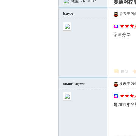
楼主:
lqh101517
赛迪网校 
美
»
›
›
horace
发表于 2012-
★★★点
谢谢分享
河
回复
xuanchengwen
发表于 2012-
★★★点
是2011
学