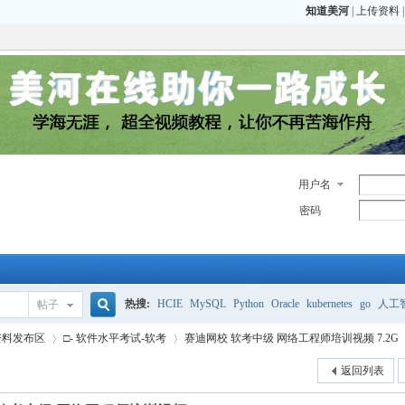
知道美河
|
上传资料
用户名
密码
热搜:
HCIE
MySQL
Python
Oracle
kubernetes
go
人工
帖子
搜
p资料发布区
□- 软件水平考试-软考
赛迪网校 软考中级 网络工程师培训视频 7.2G
CCIE
H3C
CCNP
HCIE
OCP OCM
返回列表