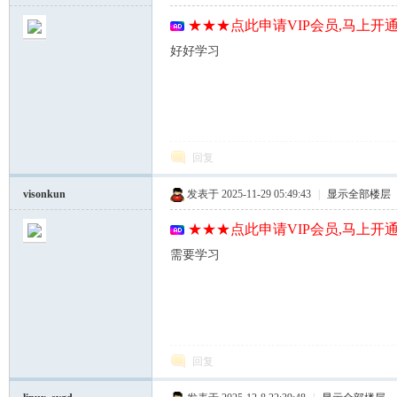
★★★点此申请VIP会员,马上开通
好好学习
回复
visonkun
发表于 2025-11-29 05:49:43
|
显示全部楼层
★★★点此申请VIP会员,马上开通
需要学习
回复