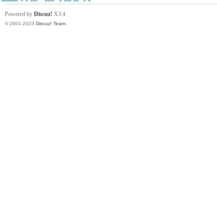
Powered by
Discuz!
X3.4
© 2001-2023
Discuz! Team
.