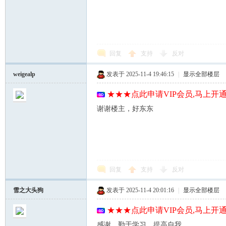
回复
支持
反对
weigealp
发表于 2025-11-4 19:46:15
|
显示全部楼层
习
★★★点此申请VIP会员,马上开通
谢谢楼主，好东东
回复
支持
反对
在
雪之大头狗
发表于 2025-11-4 20:01:16
|
显示全部楼层
★★★点此申请VIP会员,马上开通
感谢，勤于学习，提高自我