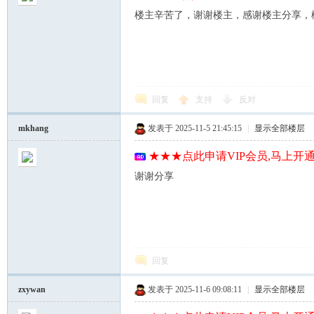
mh
楼主辛苦了，谢谢楼主，感谢楼主分享，
回复
支持
反对
mkhang
发表于 2025-11-5 21:45:15
|
显示全部楼层
e.c
★★★点此申请VIP会员,马上开通
谢谢分享
回复
zxywan
发表于 2025-11-6 09:08:11
|
显示全部楼层
om