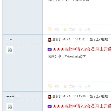
线
回复
支持
反对
rnvu
发表于 2025-11-4 20:11:02
|
显示全部楼层
★★★点此申请VIP会员,马上开通
感谢分享，Wireshark必学
(主
回复
支持
反对
owenyu
发表于 2025-11-4 21:15:26
|
显示全部楼层
★★★点此申请VIP会员,马上开通