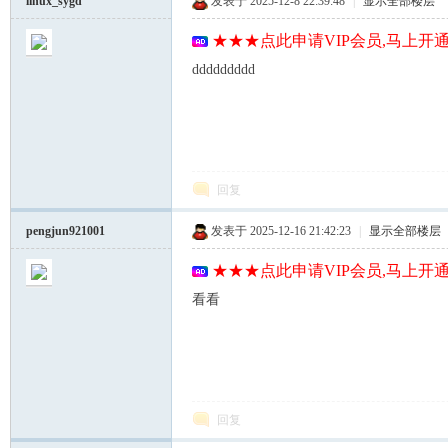
linux_sygd
发表于 2025-12-8 22:39:48
|
显示全部楼层
★★★点此申请VIP会员,马上开通
ddddddddd
回复
pengjun921001
发表于 2025-12-16 21:42:23
|
显示全部楼层
★★★点此申请VIP会员,马上开通
看看
回复