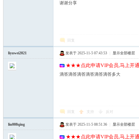
谢谢分享
站)
回复
liyuwei2021
发表于 2025-11-5 07:43:53
|
显示全部楼层
★★★点此申请VIP会员,马上开通
滴答滴答滴答滴答滴答滴答多大
ei
回复
支持
反对
liu008qing
发表于 2025-11-5 08:51:36
|
显示全部楼层
★★★点此申请VIP会员,马上开通