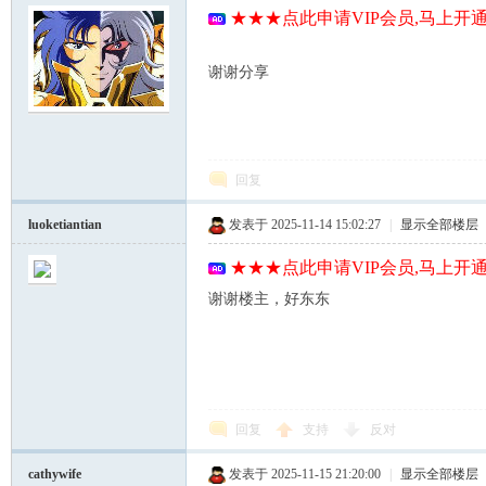
★★★点此申请VIP会员,马上开通
谢谢分享
回复
luoketiantian
发表于 2025-11-14 15:02:27
|
显示全部楼层
★★★点此申请VIP会员,马上开通
谢谢楼主，好东东
回复
支持
反对
cathywife
发表于 2025-11-15 21:20:00
|
显示全部楼层