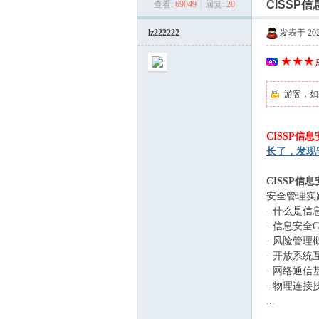
CISSP
查看:
69049
|
回复:
20
美
»
›
›
lz222222
发表于 2026-
★★★点
游客，如
CISSP
河
长了，发现
CISSP信
安全管理实
· 什么是
· 信息安全
· 风险管
· 开放系
· 网络通信
· 物理连
学
...