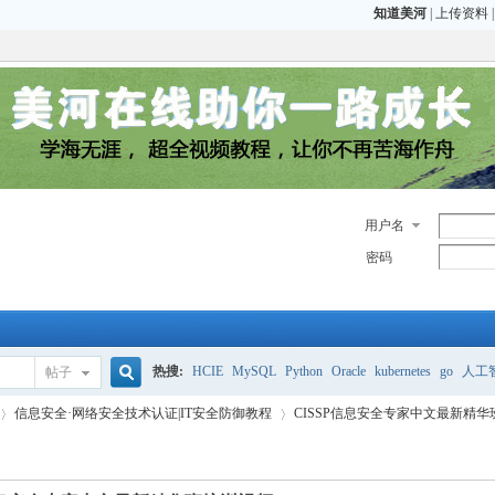
知道美河
|
上传资料
用户名
密码
热搜:
HCIE
MySQL
Python
Oracle
kubernetes
go
人工
帖子
搜
信息安全·网络安全技术认证|IT安全防御教程
CISSP信息安全专家中文最新精
CCIE
H3C
CCNP
HCIE
OCP OCM