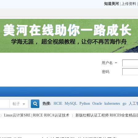
知道美河
|
上传资料
用户名
密码
热搜:
HCIE
MySQL
Python
Oracle
kubernetes
go
人工
帖子
搜
Linux云计算SRE | RHCE·RHCA认证技术
新版红帽认证工程师 RHCE9全套精品课
CCIE
H3C
CCNP
HCIE
OCP OCM