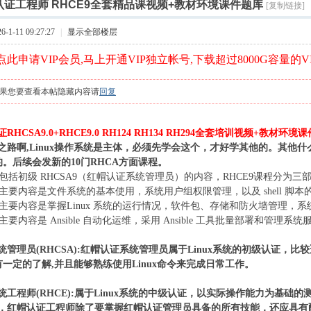
索
证工程师 RHCE9全套精品课视频+教材环境课件题库
[复制链接]
›
1-11 09:27:27
|
显示全部楼层
此申请VIP会员,马上开通VIP独立帐号,下载超过8000G容量的V
果您要查看本帖隐藏内容请
回复
HCSA9.0+RHCE9.0 RH124 RH134 RH294全套培训视频+教材环境
之路啊,Linux操作系统是主体，必须先学会这个，才好学其他的。其他
上的。后续会发新的10门RHCA方面课程。
程包括初级 RHCSA9（红帽认证系统管理员）的内容，RHCE9课程分为
课程主要内容是文件系统的基本使用，系统用户组权限管理，以及 shell 脚
课程主要内容是掌握Linux 系统的运行情况，软件包、存储和防火墙管理，系统
课程主要内容是 Ansible 自动化运维，采用 Ansible 工具批量部署和管理
管理员(RHCSA):红帽认证系统管理员属于Linux系统的初级认证，比较
统有一定的了解,并且能够熟练使用Linux命令来完成日常工作。
统工程师(RHCE):属于Linux系统的中级认证，以实际操作能力为基础
，红帽认证工程师除了要掌握红帽认证管理员具备的所有技能，还应具有