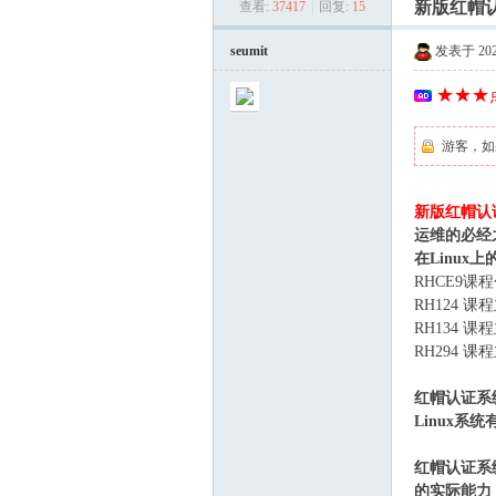
新版红帽认
查看:
37417
|
回复:
15
美
»
›
›
seumit
发表于 2026-
★★★点
游客，如
新版红帽认证R
河
运维的必经
在Linux
RHCE9课
RH124 
RH134 
RH294 
红帽认证系统
Linux系
学
红帽认证系
的实际能力