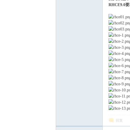
RHCE9.
习
在
回复