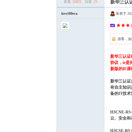
新华三认证
查看:
22825
|
回复:
25
美
»
›
›
love100eva
发表于 2025-
★★★点
游客，如
新华三认证H
河
协议，ie
新版的IE课
新华三认证
有自主知识
备的IT技
H3CNE
云、安全和
学
H3CSE-