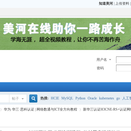
知道美河
|
上传资料
用户名
密码
热搜:
HCIE
MySQL
Python
Oracle
kubernetes
go
人工
帖子
搜
华为·华三·思科认证 | 网络数通与ICT全方向教程
新华三认证H3CNE-RS+认证网
CCIE
H3C
CCNP
HCIE
OCP OCM