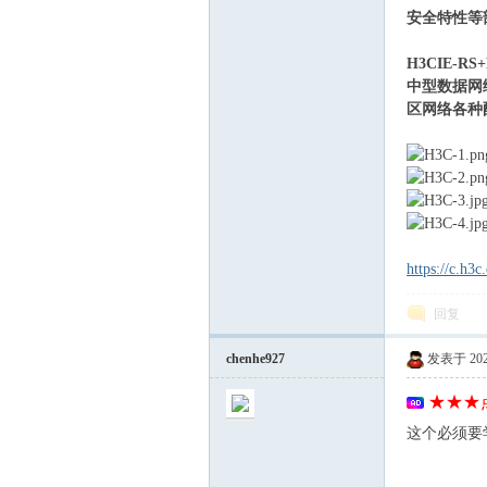
安全特性等
H3CIE-
中型数据网
区网络各种
习
https://c.h3c
回复
chenhe927
发表于 2025-
在
★★★点
这个必须要