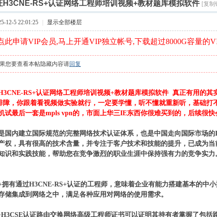
索
H3CNE-RS+认证网络工程师培训视频+教材题库模拟软件
[复制
›
12-5 22:01:25
|
显示全部楼层
此申请VIP会员,马上开通VIP独立帐号,下载超过8000G容量的V
果您要查看本帖隐藏内容请
回复
3CNE-RS+认证网络工程师培训视频+教材题库模拟软件 真正有用的其实是
是排障，你跟着看视频做实验就行，一定要学懂，听不懂就重新听，基础打不
机试最后一套是mpls vpn的，市面上华三IE东西你很难买到的，后续很快
是国内建立国际规范的完整网络技术认证体系，也是中国走向国际市场的
产权，具有很高的技术含量，并专注于客户技术和技能的提升，已成为当
术知识和实践技能，帮助您在竞争激烈的职业生涯中保持强有力的竞争实力
-RS+拥有通过H3CNE-RS+认证的工程师，意味着企业有能力搭建基本的
存储集成到网络之中，满足各种应用对网络的使用需求。
RS+H3CSE认证路由交换网络高级工程师证书可以证明其持有者掌握了包括