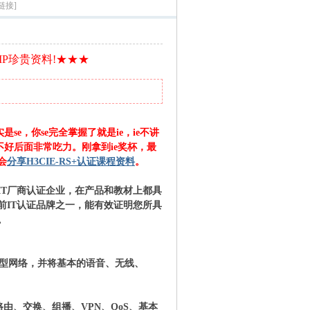
链接]
IP珍贵资料!★★★
se，你se完全掌握了就是ie，ie不讲
好后面非常吃力。刚拿到ie奖杯，最
会
分享H3CIE-RS+认证课程资料
。
IT厂商认证企业，在产品和教材上都具
前IT认证品牌之一，能有效证明您所具
。
中小型网络，并将基本的语音、无线、
路由、交换、组播、VPN、QoS、基本