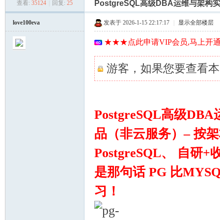
索
PostgreSQL高级DBA运维与架
查看:
35124
|
回复:
25
美
»
›
›
love100eva
发表于 2026-1-15 22:17:17
|
显示全部楼层
★★★点此申请VIP会员,马上开通
游客，如果您要查看本
河
PostgreSQL高级
品（非云服务）– 按架
PostgreSQL、 自
是那句话 PG 比MY
习！
学