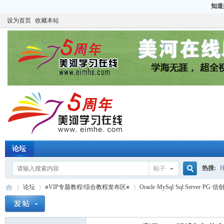
知道
设为首页
收藏本站
论坛
热搜:
H
帖子
搜
论坛
≡VIP专题教程/综合教程发布区≡
Oracle·MySql·Sql Server
CCIE
H