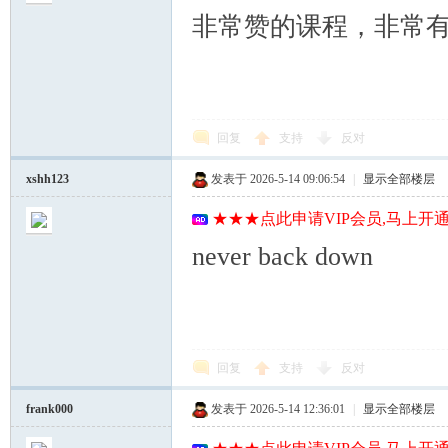
非常赞的课程，非常
回复
支持
反对
xshh123
发表于 2026-5-14 09:06:54
|
显示全部楼层
★★★点此申请VIP会员,马上开通
never back down
回复
支持
反对
frank000
发表于 2026-5-14 12:36:01
|
显示全部楼层