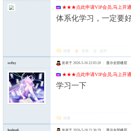
★★★点此申请VIP会员,马上开通
体系化学习，一定要
回复
支持
反对
scdxy
发表于 2026-5-16 22:03:20
|
显示全部楼层
★★★点此申请VIP会员,马上开通
学习一下
回复
lgqlgq6
发表于 2026-5-18 21:36:29
|
显示全部楼层