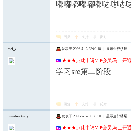
嘟嘟嘟嘟嘟嘟哒哒哒
回复
支持
反对
mei_x
发表于 2026-5-13 23:09:10
|
显示全部楼层
★★★点此申请VIP会员,马上开通
学习sre第二阶段
回复
支持
反对
feiyutiankong
发表于 2026-5-14 06:36:50
|
显示全部楼层
★★★点此申请VIP会员,马上开通