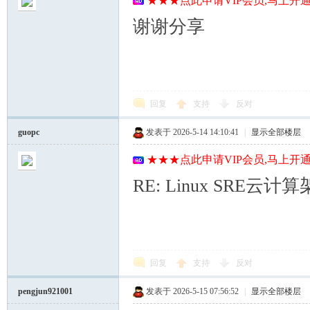
★★★点此申请VIP会员,马上开通
谢谢分享
回复
支持
反对
guopc
发表于 2026-5-14 14:10:41
|
显示全部楼层
★★★点此申请VIP会员,马上开通
RE: Linux SRE
回复
支持
反对
pengjun921001
发表于 2026-5-15 07:56:52
|
显示全部楼层