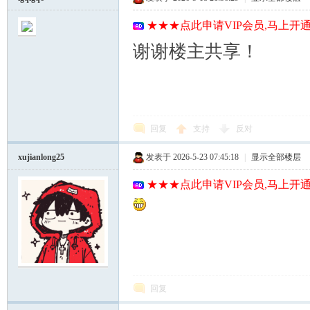
★★★点此申请VIP会员,马上开通
谢谢楼主共享！
回复
支持
反对
xujianlong25
发表于 2026-5-23 07:45:18
|
显示全部楼层
★★★点此申请VIP会员,马上开通
回复