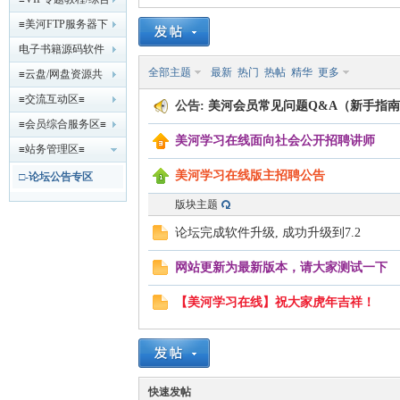
索
美
»
›
›
教程发布区≡
≡美河FTP服务器下
载区≡
电子书籍源码软件
全部主题
最新
热门
热帖
精华
更多
工具 网盘下载区
≡云盘/网盘资源共
享区≡
≡交流互动区≡
公告:
美河会员常见问题Q&A（新手指南）【
≡会员综合服务区≡
美河学习在线面向社会公开招聘讲师
≡站务管理区≡
美河学习在线版主招聘公告
□-论坛公告专区
河
版块主题
论坛完成软件升级, 成功升级到7.2
网站更新为最新版本，请大家测试一下
【美河学习在线】祝大家虎年吉祥！
学
快速发帖