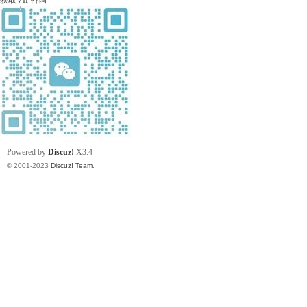
获取VIP咨询
线
Powered by
Discuz!
X3.4
© 2001-2023
Discuz! Team
.
(主