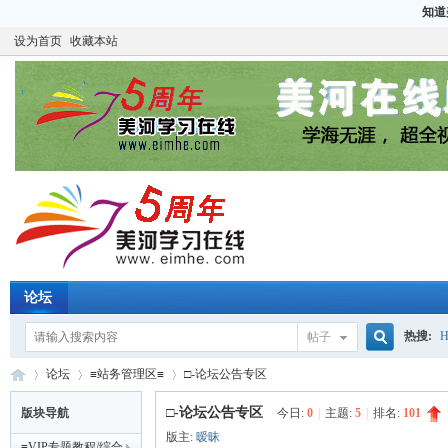
知道
设为首页
收藏本站
论坛
热搜:
H
帖子
搜
论坛
≡站务管理区≡
□-论坛公告专区
CCIE
H
□-论坛公告专区
版块导航
今日:
0
|
主题:
5
|
排名:
101
版主:
暧昧
≡VIP专题教程/综合