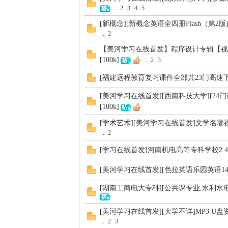
...
2
3
4
5
[新概念][新概念英语全四册Flash（第2版)][2g]
...
2
【美河学习在线首发】程序设计专辑【视
[100k]
...
2
3
[福建远程教育复习课件全部共23门高速下载][
[美河学习在线首发][西南科技大学][24门课程
[100k]
[学术艺术][美河学习在线首发]文学名
...
2
[学习在线首发]河南机电高等专科学校2.4G
[美河学习在线首发][色拉英语乐园英语144集
[湖南工商电大专科][公共课专业,水利水电
[美河学习在线首发][大学不详]MP3 U盘资料下
...
2
3