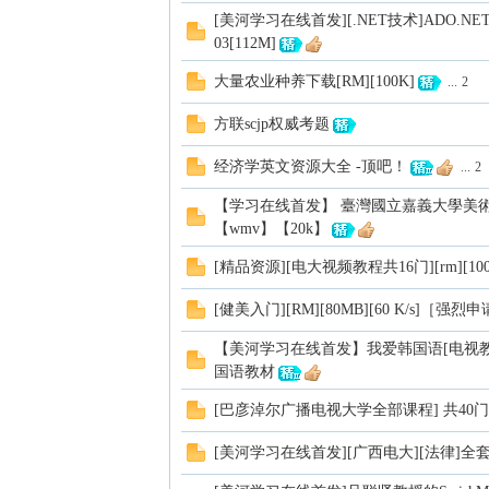
[美河学习在线首发][.NET技术]ADO.
03[112M]
大量农业种养下载[RM][100K]
...
2
方联scjp权威考题
经济学英文资源大全 -顶吧！
...
2
【学习在线首发】 臺灣國立嘉義大學美術
【wmv】【20k】
[精品资源][电大视频教程共16门][rm][100
[健美入门][RM][80MB][60 K/s]［强
【美河学习在线首发】我爱韩国语[电视教程7
国语教材
[巴彦淖尔广播电视大学全部课程] 共40门
[美河学习在线首发][广西电大][法律]全套视频资