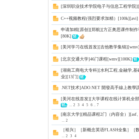
[深圳职业技术学院电子与信息工程学院][单片
C++视频教程(强烈要求加精）[100k][avi]
申请加精[原创][郑航][方正奥思课件制作视频教
[80K]
[美河学习在线首发][吉他教学集锦][wmv][
习
[北京交通大学]46门课程[wmv][100K]
[湖南工商电大专科][水利工程,金融学,
业][13门]
.NET技术]ADO.NET 開發高手線上教學課程
[美河在线首发][大学课程在线计算机全部视频
...
2
3
4
5
6
..
7
在
[南京大学][精品课程2门（内容全）][asf、mpg
...
2
［裕兴］［新概念英语FLASH全集］［数G
...
2
3
4