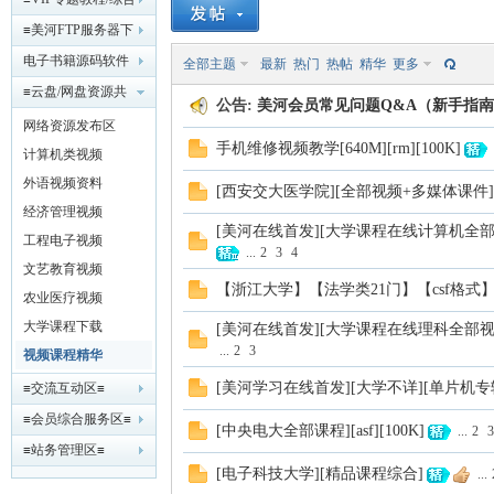
索
美
»
›
›
教程发布区≡
≡美河FTP服务器下
载区≡
电子书籍源码软件
全部主题
最新
热门
热帖
精华
更多
工具 网盘下载区
≡云盘/网盘资源共
公告:
美河会员常见问题Q&A（新手指南）【
享区≡
网络资源发布区
手机维修视频教学[640M][rm][100K]
计算机类视频
外语视频资料
[西安交大医学院][全部视频+多媒体课件][2g][r
经济管理视频
[美河在线首发][大学课程在线计算机全部视频
河
工程电子视频
...
2
3
4
文艺教育视频
【浙江大学】【法学类21门】【csf格式】
农业医疗视频
大学课程下载
[美河在线首发][大学课程在线理科全部视频
...
2
3
视频课程精华
[美河学习在线首发][大学不详][单片机专辑一][r
≡交流互动区≡
≡会员综合服务区≡
[中央电大全部课程][asf][100K]
...
2
3
≡站务管理区≡
学
[电子科技大学][精品课程综合]
...