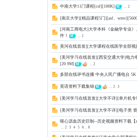
中南大学11门课程[csf][100K]
...
2
[南京大学][精品课程5门][asf、wmv][5600M
[河南工商电大]大学本科《金融学专业
件！
...
2
美河在线首发][大学课程在线医学全部视频课
[美河学习在线首发][西安交通大学]电
[20.9M]
...
2
多部在线评书连播 中央人民广播电台 5K
英语资料下载集锦
...
2
3
[美河学习在线首发][大学不详][单片机专辑二][pd
[美河学习在线首发][大学不详][电子类 资料大全
呕心沥血历史巨制--历史视频资料下载【ra
...
2
3
4
5
6
..
8