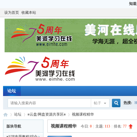
知道
设为首页
收藏本站
论坛
热搜:
H
帖子
搜
论坛
≡云盘/网盘资源共享区≡
视频课程精华
CCIE
H
视频课程精华
版块导航
今日:
0
|
主题:
113
|
排名:
77
≡VIP专题教程/综合