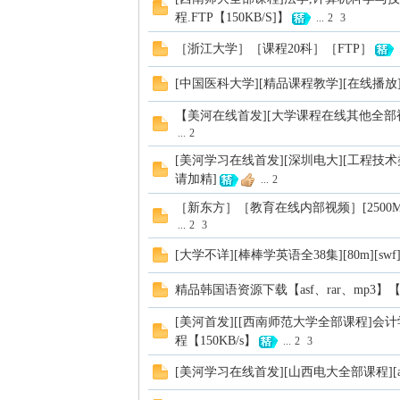
程.FTP【150KB/S]】
...
2
3
［浙江大学］［课程20科］［FTP］
.
站)
[中国医科大学][精品课程教学][在线播放
【美河在线首发][大学课程在线其他全部视频
...
2
[美河学习在线首发][深圳电大][工程技术类全部
请加精]
...
2
［新东方］［教育在线内部视频］[2500M]［zip
...
2
3
ei
[大学不详][棒棒学英语全38集][80m][swf][
精品韩国语资源下载【asf、rar、mp3】【
[美河首发][[西南师范大学全部课程]会计
程【150KB/s】
...
2
3
[美河学习在线首发][山西电大全部课程][asf][