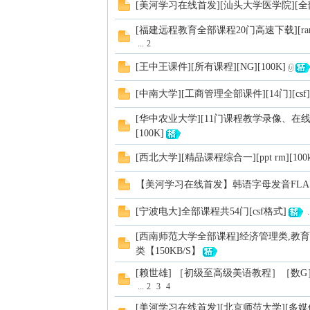
[美河学习在线首发][汕头大学医学院][全
mh
[福建远程教育全部课程20门高速下载][rar]
...
2
[王中王课件][所有课程][NG][100K]
[中南大学][工商管理全部课件][14门][csf]
[华中农业大学][11门课程教学录像、在线学习][
[100K]
e.c
[西北大学][精品课程综合一][ppt rm][100k
【美河学习在线首发】韩语字母发音FLASH下载
[宁波电大]全部课程共54门[csf格式]
.
[西南师范大学全部课程]经济管理类,教育
类【150KB/S】
[赖世雄] ［初级至高级美语教程］［数G］［ 
...
2
3
4
om
[美河学习在线首发][北京师范大学][多媒体视频 4