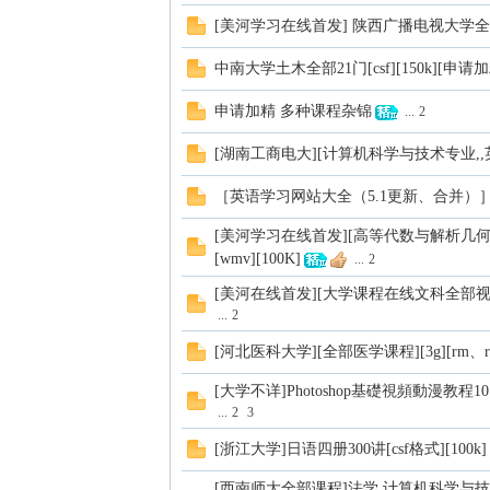
[美河学习在线首发] 陕西广播电视大学全部
中南大学土木全部21门[csf][150k][申请加
申请加精 多种课程杂锦
...
2
线
[湖南工商电大][计算机科学与技术专业,,英
［英语学习网站大全（5.1更新、合并）
[美河学习在线首发][高等代数与解析几何
[wmv][100K]
...
2
[美河在线首发][大学课程在线文科全部视频
...
2
(主
[河北医科大学][全部医学课程][3g][rm、rar]
[大学不详]Photoshop基礎視頻動漫教程1
...
2
3
[浙江大学]日语四册300讲[csf格式][100k]
[西南师大全部课程]法学,计算机科学与技