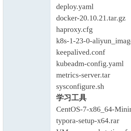
deploy.yaml
docker-20.10.21.tar.gz
haproxy.cfg
k8s-1-23-0-aliyun_image
keepalived.conf
kubeadm-config.yaml
metrics-server.tar
sysconfigure.sh
学习工具
CentOS-7-x86_64-Minim
typora-setup-x64.rar