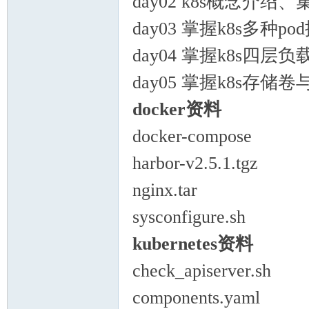
day02 k8s概念介
day03 掌握k8s多种po
day04 掌握k8s四
day05 掌握k8s存储
docker资料
docker-compose
harbor-v2.5.1.tgz
nginx.tar
sysconfigure.sh
kubernetes资料
check_apiserver.sh
components.yaml