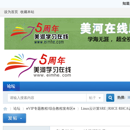
知道
设为首页
收藏本站
论坛
热搜:
H
帖子
搜
论坛
≡VIP专题教程/综合教程发布区≡
Linux云计算SRE | RHCE·RH
CCIE
H