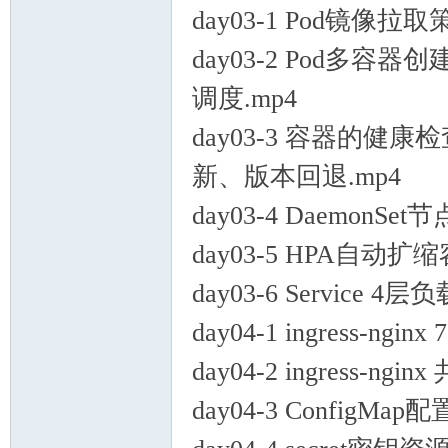
day03-1 Pod镜像
day03-2 Pod多
站)
调度.mp4
day03-3 容器的健
新、版本回退.mp4
day03-4 DaemonSe
day03-5 HPA自动扩
ei
day03-6 Service 4
day04-1 ingress-ng
day04-2 ingress-n
day04-3 ConfigMap