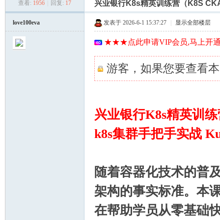
索
兴业银行K8s精英训练营（K8S CKA认
查看:
1956
|
回复:
17
美
»
›
›
love100eva
发表于 2026-6-1 15:37:27
|
显示全部楼层
★★★点此申请VIP会员,马上开通
游客，如果您要查看本
河
兴业银行K8s精英训练营（K
k8s集群手把手实战 Ku
随着容器化技术的普及，K
架构的事实标准。本
学
在帮助学员从零基础快速掌