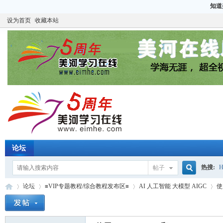
知道
设为首页
收藏本站
论坛
热搜:
H
帖子
搜
论坛
≡VIP专题教程/综合教程发布区≡
AI 人工智能 大模型 AIGC
使
CCIE
H