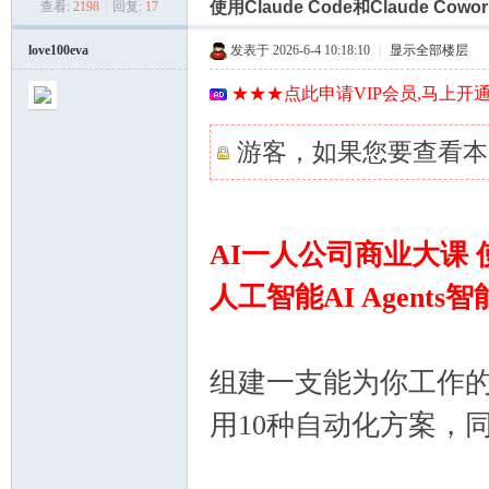
索
使用Claude Code和Claude Co
查看:
2198
|
回复:
17
美
»
›
›
›
love100eva
发表于 2026-6-4 10:18:10
|
显示全部楼层
★★★点此申请VIP会员,马上开通
游客，如果您要查看本
河
AI一人公司商业大课 使用C
人工智能AI Agents智
组建一支能为你工作
用10种自动化方案，
学