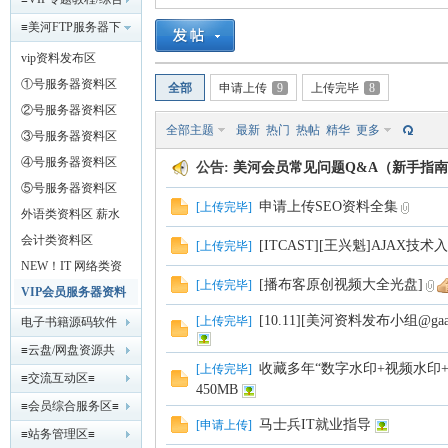
索
美
»
›
›
›
教程发布区≡
≡美河FTP服务器下
载区≡
vip资料发布区
①号服务器资料区
全部
申请上传
9
上传完毕
8
②号服务器资料区
全部主题
最新
热门
热帖
精华
更多
③号服务器资料区
④号服务器资料区
公告:
美河会员常见问题Q&A（新手指南）【
⑤号服务器资料区
申请上传SEO资料全集
[
上传完毕
]
河
外语类资料区 薪水
领多少？看你英语有
会计类资料区
[ITCAST][王兴魁]AJAX技术
[
上传完毕
]
多好！
NEW！IT 网络类资
[播布客原创视频大全光盘]
[
上传完毕
]
料区
VIP会员服务器资料
区
[10.11][美河资料发布小组@g
[
上传完毕
]
电子书籍源码软件
工具 网盘下载区
≡云盘/网盘资源共
收藏多年“数字水印+视频水印+信
[
上传完毕
]
享区≡
≡交流互动区≡
450MB
≡会员综合服务区≡
学
马士兵IT就业指导
[
申请上传
]
≡站务管理区≡