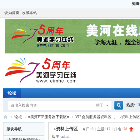
知道
设为首页
收藏本站
论坛
热搜:
H
帖子
搜
论坛
≡美河FTP服务器下载区≡
VIP会员服务器资料区
□-资料上传区
CCIE
H
□-资料上传区
版块导航
今日:
0
|
主题:
17
|
排名:
78
版主:
admin
≡VIP专题教程/综合