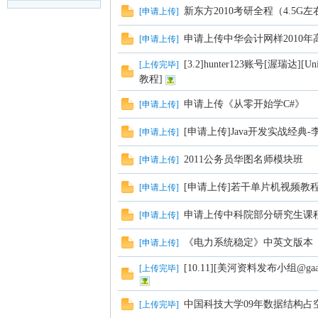
新东方2010考研全程（4.5G左
[
申请上传
]
申请上传中华会计网样2010
[
申请上传
]
[3.2]hunter123账号[渥瑞达]
[
上传完毕
]
教程]
申请上传《从零开始学C#》
[
申请上传
]
习
[申请上传]Java开发实战经典-
[
申请上传
]
2011公务员华图名师模块班
[
申请上传
]
[申请上传]若干单片机视频教
[
申请上传
]
申请上传中科院部分研究生课
[
申请上传
]
《电力系统稳定》中英文版本
[
申请上传
]
在
[10.11][美河资料发布小组@g
[
上传完毕
]
中国科技大学09年数据结构占
[
上传完毕
]